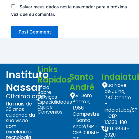
Salvar meus dados neste navegador para a próxima
vez que eu comentar.
Links
Instituto
Santo
Indaiatu
Rápidos
Nassar
André
Rua Nove
Início
de Julho,
Sobre
Oftalmologia
Av. Dom
Serviços
740 Centro
Pedro II,
Especialidades
Há mais de
-
Equipe
1.986
30 anos
Indaiatuba/SP
Convênios
Campestre
cuidando da
- CEP
- Santo
sua visão
13330-100
com
André/SP -
(19) 3834-
excelência,
CEP 09080-
2020
tecnologia
001